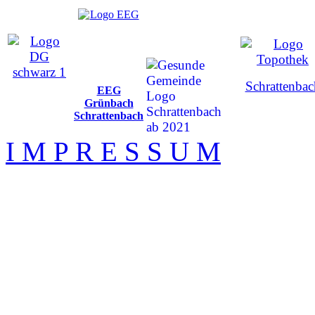
Schrattenbac
EEG
Grünbach
Schrattenbach
I M P R E S S U M