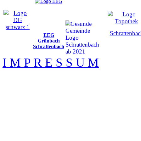
Schrattenbac
EEG
Grünbach
Schrattenbach
I M P R E S S U M