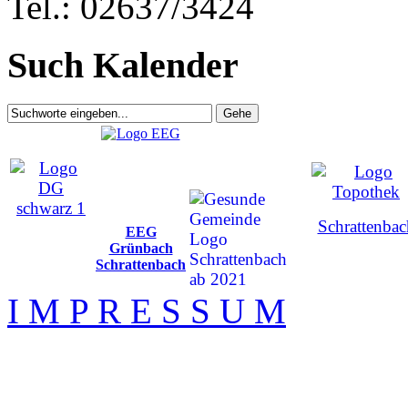
Tel.: 02637/3424
Such Kalender
Schrattenbac
EEG
Grünbach
Schrattenbach
I M P R E S S U M